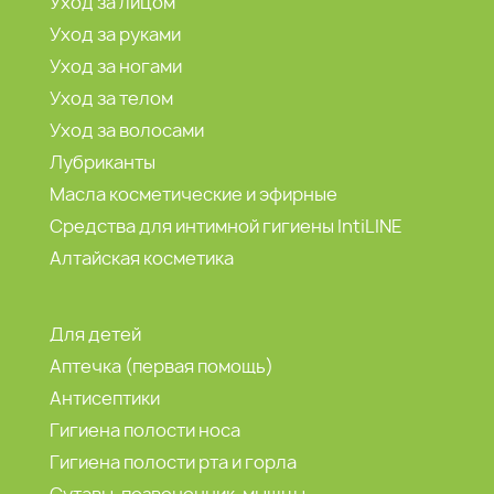
Уход за лицом
Уход за руками
Уход за ногами
Уход за телом
Уход за волосами
Лубриканты
Масла косметические и эфирные
Средства для интимной гигиены IntiLINE
Алтайская косметика
Для детей
Аптечка (первая помощь)
Антисептики
Гигиена полости носа
Гигиена полости рта и горла
Сутавы, позвоночник, мышцы