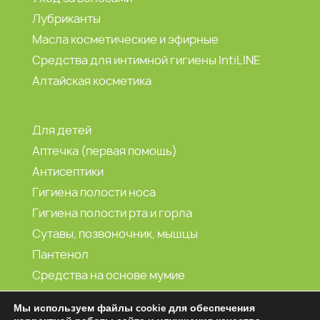
Лубриканты
Масла косметические и эфирные
Средства для интимной гигиены IntiLINE
Алтайская косметика
Для детей
Аптечка (первая помощь)
Антисептики
Гигиена полости носа
Гигиена полости рта и горла
Сутавы, позвоночник, мышцы
Пантенол
Средства на основе мумие
Морская вода
Мы используем файлы cookie для обеспечения