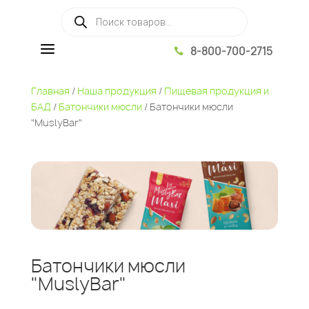
Поиск товаров
a
8-800-700-2715

Главная
/
Наша продукция
/
Пищевая продукция и
БАД
/
Батончики мюсли
/ Батончики мюсли
"MuslyBar"
Батончики мюсли
"MuslyBar"