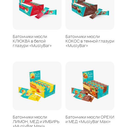
Батончики мюсли
Батончики мюсли
КЛЮКВА в белой
КОКОС в темной глазури
глазури «MuslyBar»
«MuslyBar»
Батончики мюсли
Батончики мюсли ОРЕХИ
ЛИМОН, МЕД и ИМБИРЬ
и МЕД «MuslyBar Maxi»
«MuslyBar Maxi»