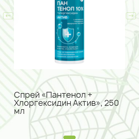
Спрей «Пантенол +
Бал
Хлоргексидин Актив», 250
сух
мл
«Л
ИН