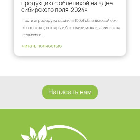
продукцию с облепихой на «Дне
сибирского поля-2024»
Гости агрофорума оценили 100% облепиховый сок-
концентрат, нектары и батончики мюсли, а министра
сельского...
читать полностью
Написать нам