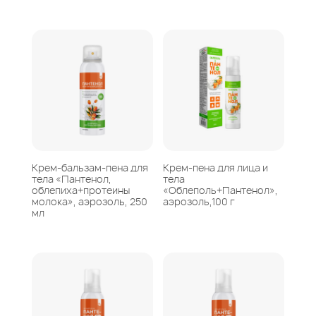
Крем-бальзам-пена для
Крем-пена для лица и
тела «Пантенол,
тела
облепиха+протеины
«Облеполь+Пантенол»,
молока», аэрозоль, 250
аэрозоль,100 г
мл