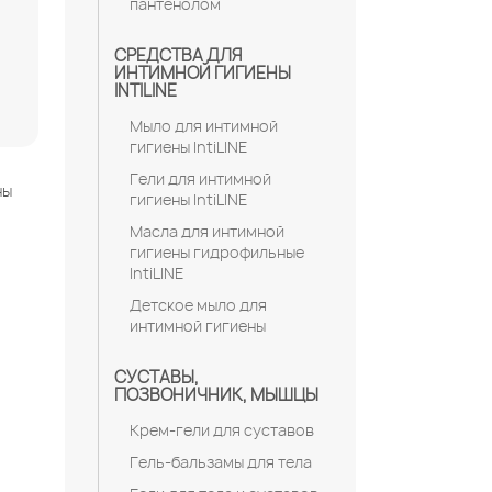
пантенолом
СРЕДСТВА ДЛЯ
ИНТИМНОЙ ГИГИЕНЫ
INTILINE
Мыло для интимной
гигиены IntiLINE
Гели для интимной
ны
гигиены IntiLINE
Масла для интимной
гигиены гидрофильные
IntiLINE
Детское мыло для
интимной гигиены
СУСТАВЫ,
ПОЗВОНИЧНИК, МЫШЦЫ
Крем-гели для суставов
Гель-бальзамы для тела