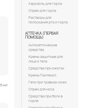
Аэрозоль для горла
Спреи для горла
Растворы для
полоскания рта и горла
АПТЕЧКА (ПЕРВАЯ
ПОМОЩЬ)
Антисептические
средства
Кремы защитные для
лица и тела
Средства при ожогах
Кремы Пантенол
Гели при травмах кожи
25 мл
Спреи для носа
Средства при боли в
горле
Средства при боли в