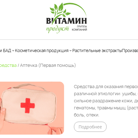
и БАД
Косметическая продукция
Растительные экстракты
Произв
редства
/ Аптечка (Первая помощь)
Аптечка
Уход за
(первая
Средства для оказания перво
Бальзамы
ногами
помощь)
различной этиологии: ушибы, 
безалкогольные
Уход за
Антисептики
сильное раздражение кожи, д
Чаи
телом
гематомы, травмы мышц (раст
ые
Морская вода
Лекарственные
Уход за
боль, отеки.
Гигиена
травы
лицом
полости носа
Подробнее
Сиропы
Уход за
Гигиена
натуральные
волосами
полости рта и