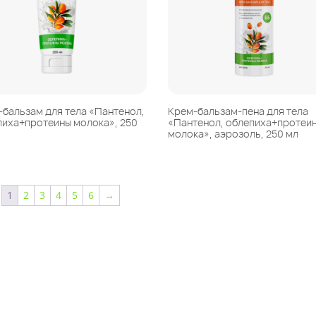
-бальзам для тела «Пантенол,
Крем-бальзам-пена для тела
пиха+протеины молока», 250
«Пантенол, облепиха+протеи
молока», аэрозоль, 250 мл
1
2
3
4
5
6
→