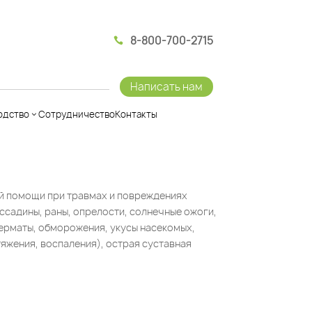
8-800-700-2715

Написать нам
одство
Сотрудничество
Контакты
й помощи при травмах и повреждениях
ссадины, раны, опрелости, солнечные ожоги,
ерматы, обморожения, укусы насекомых,
яжения, воспаления), острая суставная