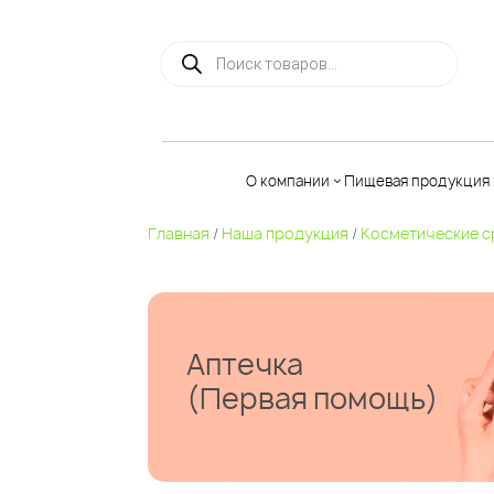
Поиск товаров
О компании
Пищевая продукция 
Главная
/
Наша продукция
/
Косметические с
Льняная
продукция
Чага
Аптечка
Растительн
(Первая помощь)
масла
Батончики
мюсли