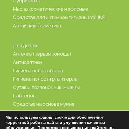
Лубриканты
Масла косметические и эфирные
Средства для интимной гигиены IntiLINE
Алтайская косметика
Для детей
Аптечка (первая помощь)
Антисептики
Гигиена полости носа
Гигиена полости рта и горла
Сутавы, позвоночник, мышцы
Пантенол
Средства на основе мумие
Морская вода
Мы используем файлы cookie для обеспечения
корректной работы сайта и улучшения качества
обслуживания. Продолжая пользоваться сайтом, вы