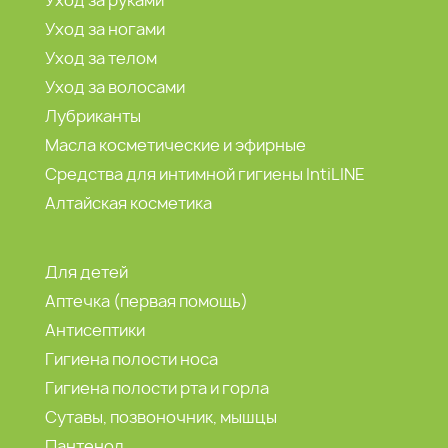
Уход за руками
Уход за ногами
Уход за телом
Уход за волосами
Лубриканты
Масла косметические и эфирные
Средства для интимной гигиены IntiLINE
Алтайская косметика
Для детей
Аптечка (первая помощь)
Антисептики
Гигиена полости носа
Гигиена полости рта и горла
Сутавы, позвоночник, мышцы
Пантенол