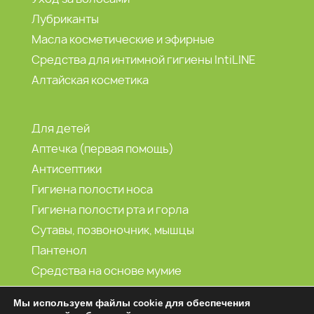
Лубриканты
Масла косметические и эфирные
Средства для интимной гигиены IntiLINE
Алтайская косметика
Для детей
Аптечка (первая помощь)
Антисептики
Гигиена полости носа
Гигиена полости рта и горла
Сутавы, позвоночник, мышцы
Пантенол
Средства на основе мумие
Морская вода
Мы используем файлы cookie для обеспечения