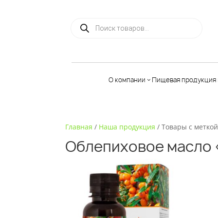
Поиск товаров
О компании
Пищевая продукция 
Главная
/
Наша продукция
/ Товары с меткой
Льняная
продукция
Облепиховое масло 
Чага
Растительн
масла
Батончики
мюсли