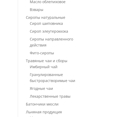
Масло облепиховое
Взвары
Сиропы натуральные
Сироп шиповника
Сироп элеутероккока
Сиропы направленного
действия
Фито-сиропы
Травяные чаи и сборы
Имбирный чай
Гранулированные
быстрорастворимые чаи
Ягодные чаи
Лекарственные травы
Батончики мюсли
Льняная продукция