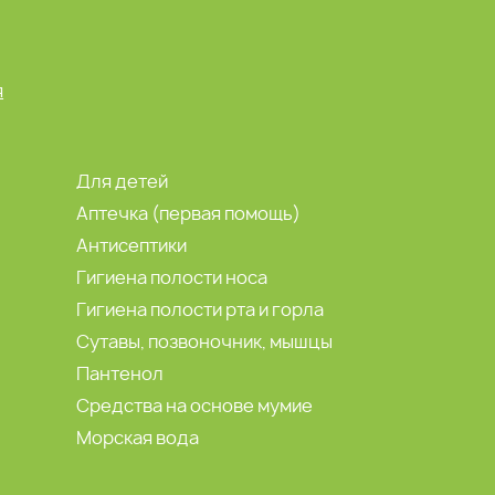
я
Для детей
Аптечка (первая помощь)
Антисептики
Гигиена полости носа
Гигиена полости рта и горла
Сутавы, позвоночник, мышцы
Пантенол
Средства на основе мумие
Морская вода