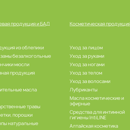
вая продукция и БАД
Косметическая продукци
укция из облепихи
Уход за лицом
ьзамы безалкогольные
Уход за руками
ончики мюсли
Уход за ногами
яная продукция
Уход за телом
а
Уход за волосами
ительные масла
Лубриканты
Масла косметические и
эфирные
арственные травы
Средства для интимной
етки, порошки
гигиены IntiLINE
опы натуральные
Алтайская косметика