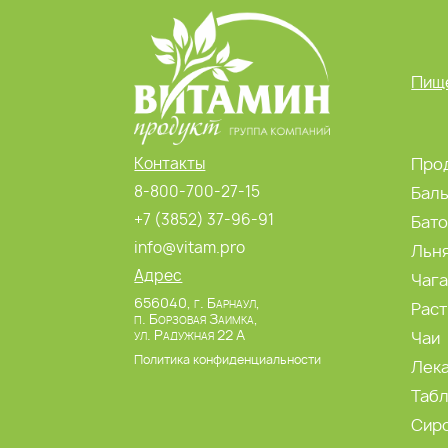
Пище
Контакты
Прод
8-800-700-27-15
Бал
+7 (3852) 37-96-91
Бат
info@vitam.pro
Льн
Адрес
Чаг
656040, г. Барнаул,
Раст
п. Борзовая Заимка,
ул. Радужная 22 А
Чаи
Политика конфиденциальности
Лек
Табл
Сир