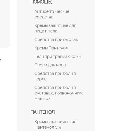
ПОМОЩЬ)
Антисептические
средства
Кремы защитные для
лица и тела
Средства при ожогах
Кремы Пантенол
Гели при травмах кожи
и
Спреи для носа
Средства при боли в
горле
Средства при боли в
суставах, позвоночнике,
мышцах
ПАНТЕНОЛ
Кремы классические
Пантенол 5%