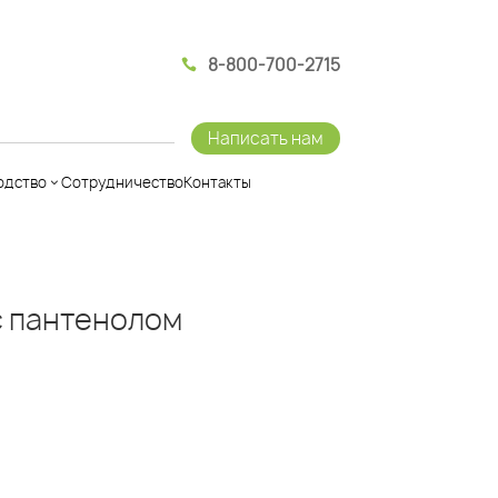
8-800-700-2715

Написать нам
одство
Сотрудничество
Контакты
с пантенолом