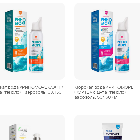
Пантенол
горла
Средства
Сутавы,
для
позвоночник,
интимной
мышцы
гигиены
Масла
IntiLINE
косметические
Лубриканты
и эфирные
Средства на
основе мумиё
кая вода «РИНОМОРЕ СОФТ»
Морская вода «РИНОМОРЕ
антенолом, аэрозоль, 50/150
ФОРТЕ» с Д-пантенолом,
аэрозоль, 50/150 мл