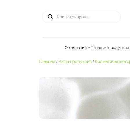
Поиск товаров
О компании
Пищевая продукция 
Главная
/
Наша продукция
/
Косметические с
Льняная
продукция
Чага
Растительн
масла
Батончики
мюсли