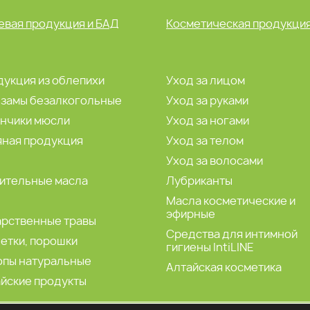
вая продукция и БАД
Косметическая продукци
укция из облепихи
Уход за лицом
ьзамы безалкогольные
Уход за руками
ончики мюсли
Уход за ногами
яная продукция
Уход за телом
а
Уход за волосами
ительные масла
Лубриканты
Масла косметические и
эфирные
арственные травы
Средства для интимной
етки, порошки
гигиены IntiLINE
опы натуральные
Алтайская косметика
йские продукты