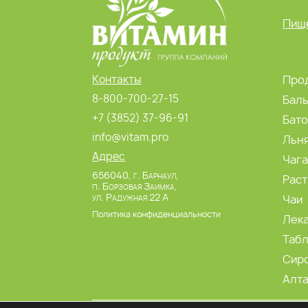
Пище
Контакты
Прод
8-800-700-27-15
Бал
+7 (3852) 37-96-91
Бат
info@vitam.pro
Льн
Адрес
Чаг
656040, г. Барнаул,
Раст
п. Борзовая Заимка,
ул. Радужная 22 А
Чаи
Политика конфиденциальности
Лек
Табл
Сир
Алта