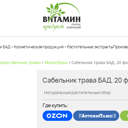
и БАД
Косметическая продукция
Растительные экстракты
Произв
екарственные травы
/
Моносборы
/
Сабельник трава БАД, 20 ф
Аптечка
Уход за
(первая
Сабельник трава БАД, 20 
Бальзамы
ногами
помощь)
безалкогольные
Уход за
Антисептики
Натуральный растительный сбор
Чаи
телом
ые
Морская вода
Лекарственные
Уход за
Где купить:
Гигиена
травы
лицом
полости носа
Сиропы
Уход за
Гигиена
натуральные
волосами
полости рта и