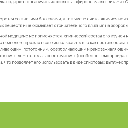
ка содержат органические кислоты, эфирное масло, витамин С
орется со многими болезнями, в том числе считающимися неиз
ых веществ и не оказывает отрицательного влияния на здоров
льной медицине не применяется, химический состав его изучен
о позволяет прежде всего использовать его как противовоспа
авливающим, потогонным, обезболивающим и ранозаживляющим
тояниях, ломоте тела, кровотечениях (особенно геморроидал
что позволяет его использовать в виде спиртовых вытяжек пр