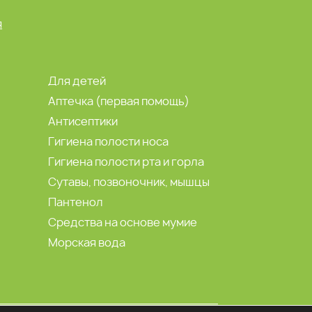
я
Для детей
Аптечка (первая помощь)
Антисептики
Гигиена полости носа
Гигиена полости рта и горла
Сутавы, позвоночник, мышцы
Пантенол
Средства на основе мумие
Морская вода