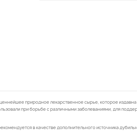
Пантенол
горла
Средства
Сутавы,
для
позвоночник,
интимной
мышцы
гигиены
Масла
IntiLINE
косметические
Лубриканты
и эфирные
Средства на
основе мумиё
ценнейшее природное лекарственное сырье, которое издавна
пользовали при борьбе с различными заболеваниями, для подд
рекомендуется в качестве дополнительного источника дубиль