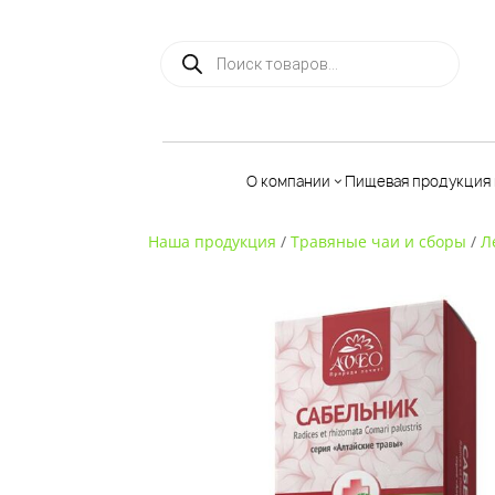
Поиск товаров
О компании
Пищевая продукция 
Наша продукция
/
Травяные чаи и сборы
/
Л
Льняная
продукция
Чага
Растительн
масла
Батончики
мюсли