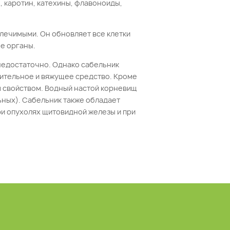
, каротин, катехины, флавоноиды,
лечимыми. Он обновляет все клетки
ые органы.
 недостаточно. Однако сабельник
лительное и вяжущее средство. Кроме
 свойством. Водный настой корневищ
ьных). Сабельник также обладает
и опухолях щитовидной железы и при