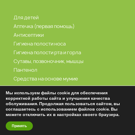
Для детей
Аптечка (первая помощь)
Антисептики
Гигиена полости носа
Гигиена полости рта и горла
Сутавы, позвоночник, мышцы
Пантенол
Средства на основе мумие
Морская вода
Мы используем файлы cookie для обеспечения
корректной работы сайта и улучшения качества
обслуживания. Продолжая пользоваться сайтом, вы
2001-2026 (С) Витамин продукт
соглашаетесь с использованием файлов cookie. Вы
можете отключить их в настройках своего браузера.
Принять
Создание и продвижение сайтов