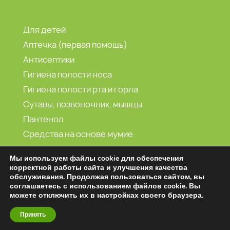
Для детей
Аптечка (первая помощь)
Антисептики
Гигиена полости носа
Гигиена полости рта и горла
Сутавы, позвоночник, мышцы
Пантенол
Средства на основе мумие
Морская вода
Мы используем файлы cookie для обеспечения
корректной работы сайта и улучшения качества
обслуживания. Продолжая пользоваться сайтом, вы
2001-2026 (С) Витамин продукт
соглашаетесь с использованием файлов cookie. Вы
можете отключить их в настройках своего браузера.
Принять
Создание и продвижение сайтов