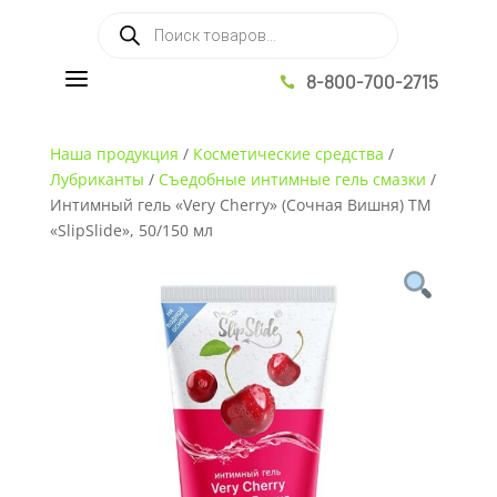
Поиск товаров
a
8-800-700-2715

Наша продукция
/
Косметические средства
/
Лубриканты
/
Съедобные интимные гель смазки
/
Интимный гель «Very Cherry» (Сочная Вишня) ТМ
«SlipSlide», 50/150 мл