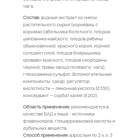
чага.
Состав:
водный экстракт из смеси
растительного сырья (корневищ с
корнями сабельника болотного, плодов
шиповника майского, плодов рябины
обыкновенной, красного корня, корней
солодки голой, плодов боярышника
кроваво-красного, плодов смородины
черной, травы хвоща полевого, чага),
глюкозамина сульфат. Вспомогательные
компоненты: сахар, регулятор
кислотности — лимонная кислота (Е330),
консервант — сорбат калия (Е202).
Область применения:
рекомендуется в
качестве БАД к пище - источника
флавоноидов, глицирризиновой кислоты и
дубильных веществ.
Способ применения:
взрослым по 2 ч.л. 3