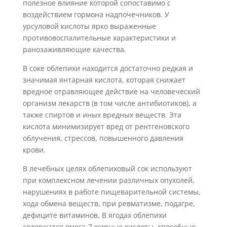
полезное влияние которой сопоставимо с
воздействием гормона надпочечников. У
урсуловой кислоты ярко выраженные
противовоспалительные характеристики и
ранозаживляющие качества.
В соке облепихи находится достаточно редкая и
значимая янтарная кислота, которая снижает
вредное отравляющее действие на человеческий
организм лекарств (в том числе антибиотиков), а
также спиртов и иных вредных веществ. Эта
кислота минимизирует вред от рентгеновского
облучения, стрессов, повышенного давления
крови.
В лечебных целях облепиховый сок используют
при комплексном лечении различных опухолей,
нарушениях в работе пищеварительной системы,
хода обмена веществ, при ревматизме, подагре,
дефиците витаминов. В ягодах облепихи
содержатся омега-7 жирные кислоты, способные