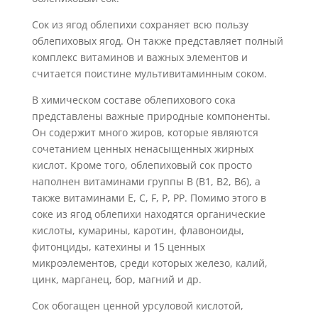
Сок из ягод облепихи сохраняет всю пользу
облепиховых ягод. Он также представляет полный
комплекс витаминов и важных элементов и
считается поистине мультивитаминным соком.
В химическом составе облепихового сока
представлены важные природные компоненты.
Он содержит много жиров, которые являются
сочетанием ценных ненасыщенных жирных
кислот. Кроме того, облепиховый сок просто
наполнен витаминами группы В (В1, В2, В6), а
также витаминами Е, С, F, P, PP. Помимо этого в
соке из ягод облепихи находятся органические
кислоты, кумарины, каротин, флавоноиды,
фитонциды, катехины и 15 ценных
микроэлементов, среди которых железо, калий,
цинк, марганец, бор, магний и др.
Сок обогащен ценной урсуловой кислотой,