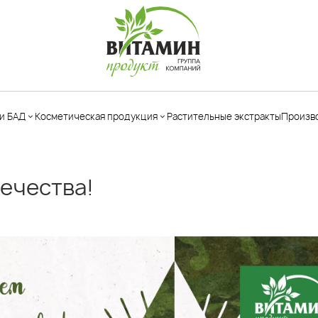
и БАД
Косметическая продукция
Растительные экстракты
Произв
течества!
Аптечка
Уход за
(первая
Бальзамы
ногами
помощь)
безалкогольные
Уход за
Антисептики
Чаи
телом
ые
Морская вода
Лекарственные
Уход за
Гигиена
травы
лицом
полости носа
Сиропы
Уход за
Гигиена
натуральные
волосами
полости рта и