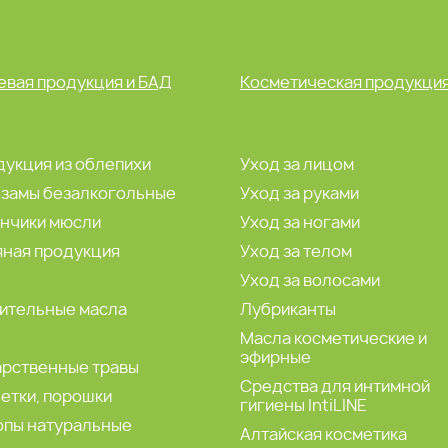
вая продукция и БАД
Косметическая продукци
укция из облепихи
Уход за лицом
ьзамы безалкогольные
Уход за руками
ончики мюсли
Уход за ногами
яная продукция
Уход за телом
а
Уход за волосами
ительные масла
Лубриканты
Масла косметические и
эфирные
арственные травы
Средства для интимной
етки, порошки
гигиены IntiLINE
опы натуральные
Алтайская косметика