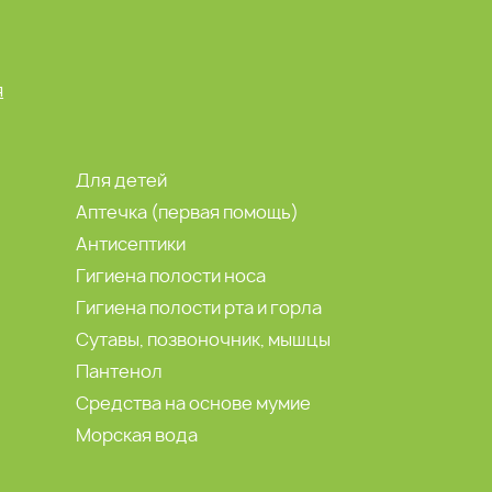
я
Для детей
Аптечка (первая помощь)
Антисептики
Гигиена полости носа
Гигиена полости рта и горла
Сутавы, позвоночник, мышцы
Пантенол
Средства на основе мумие
Морская вода