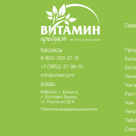
Пище
Контакты
Прод
8-800-700-27-15
Бал
+7 (3852) 37-96-91
Бат
info@vitam.pro
Льн
Адрес
Чаг
656040, г. Барнаул,
Раст
п. Борзовая Заимка,
ул. Радужная 22 А
Чаи
Политика конфиденциальности
Лек
Табл
Сир