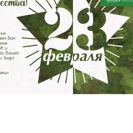
Пантенол
горла
Средства
Сутавы,
для
позвоночник,
интимной
мышцы
гигиены
Масла
IntiLINE
косметические
Лубриканты
и эфирные
Средства на
основе мумиё